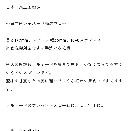
日本｜燕三条製造
〜当店瓶レモネード適応商品〜
長さ179mm、スプーン幅35mm、18-8ステンレス
※食洗機対応ですが手洗いを推奨
当店の瓶詰めレモネードを奥まで届き、少なくなってもすく
いやすいスプーンです。
蜜柑や甘夏などの奥に溜まるような細かい果皮まですくえま
す。
レモネードのプレゼントとご一緒に、ご自宅用に。
ー燕・KanaKichiー