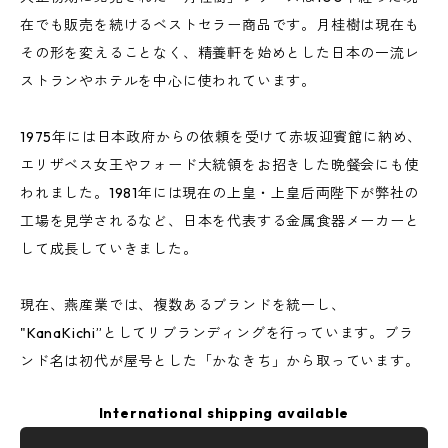
在でも販売を続けるベストセラー商品です。月桂樹は現在も
その形を変えることなく、精養軒を始めとした日本の一流レ
ストランやホテルを中心に使われています。
1975年には日本政府からの依頼を受けて赤坂迎賓館に納め、
エリザベス女王やフォード大統領をお招きした晩餐会にも使
われました。1981年には現在の上皇・上皇后両陛下が弊社の
工場を見学されるなど、日本を代表する金属食器メーカーと
して成長していきました。
現在、燕産業では、複数あるブランドを統一し、
"KanaKichi”としてリブランディングを行っています。ブラ
ンド名は初代が屋号とした「かなきち」から取っています。
International shipping available