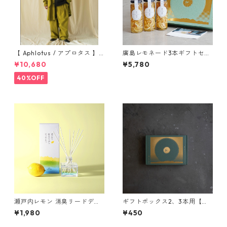
【 Aphlotus / アプロタス 】
廣島レモネード3本ギフトセッ
ヴィンテージライク アトリエ
ト
¥10,680
¥5,780
コート グリーン 送料無料
40%OFF
瀬戸内レモン 消臭リードディ
ギフトボックス2、3本用【箱
フューザー 120mL
のみ】
¥1,980
¥450