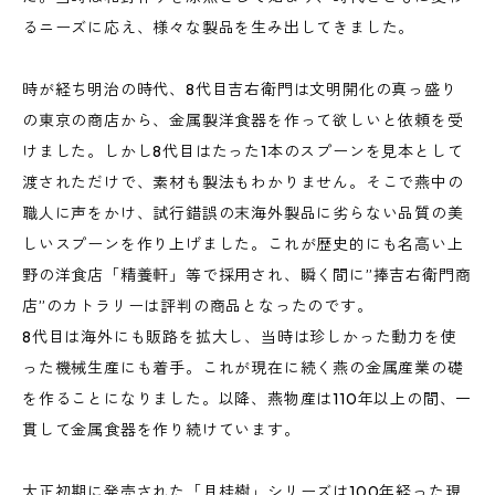
るニーズに応え、様々な製品を生み出してきました。
時が経ち明治の時代、8代目吉右衛門は文明開化の真っ盛り
の東京の商店から、金属製洋食器を作って欲しいと依頼を受
けました。しかし8代目はたった1本のスプーンを見本として
渡されただけで、素材も製法もわかりません。そこで燕中の
職人に声をかけ、試行錯誤の末海外製品に劣らない品質の美
しいスプーンを作り上げました。これが歴史的にも名高い上
野の洋食店「精養軒」等で採用され、瞬く間に”捧吉右衛門商
店”のカトラリーは評判の商品となったのです。
8代目は海外にも販路を拡大し、当時は珍しかった動力を使
った機械生産にも着手。これが現在に続く燕の金属産業の礎
を作ることになりました。以降、燕物産は110年以上の間、一
貫して金属食器を作り続けています。
大正初期に発売された「月桂樹」シリーズは100年経った現