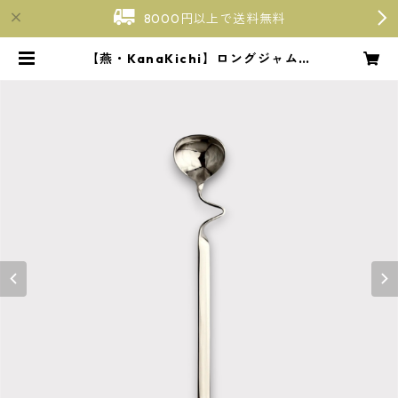
8000円以上で送料無料
【燕・KanaKichi】ロングジャムス
プーン【瓶レモネード適応商品】 |
【廣島檸檬】瀬戸内クラフトレモネ
ード〜広島・宮島口〜