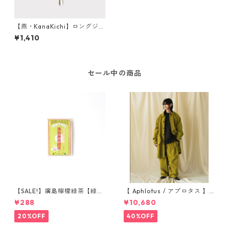
【燕・KanaKichi】ロングジャ
ムスプーン【瓶レモネード適
¥1,410
応商品】
セール中の商品
【SALE!】廣島檸檬緑茶【緑茶
【 Aphlotus / アプロタス 】
レモネードパウダー】2包入り
ヴィンテージライク アトリエ
¥288
¥10,680
コート グリーン 送料無料
20%OFF
40%OFF