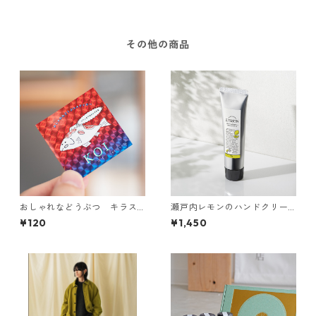
その他の商品
おしゃれなどうぶつ キラス
瀬戸内レモンのハンドクリー
テッカー【シカ/スナメリ/ア
ム 75g
¥120
¥1,450
ビ/コイ】