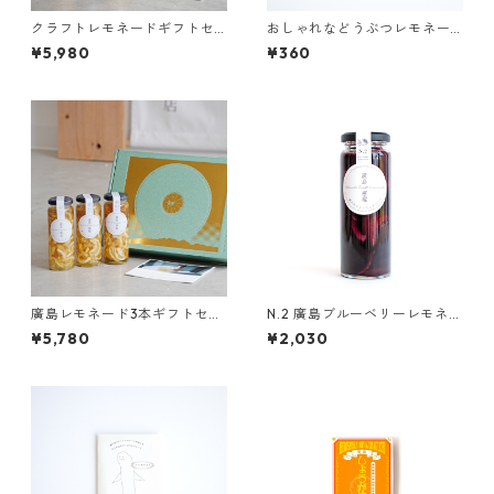
クラフトレモネードギフトセ
おしゃれなどうぶつレモネー
ット【島の果実3種セット】
ド 〜アビ〜【ほうじ茶もみ
¥5,980
¥360
じレモネードパウダー】2包入
り
廣島レモネード3本ギフトセッ
N.2 廣島ブルーベリーレモネー
ト
ド
¥5,780
¥2,030