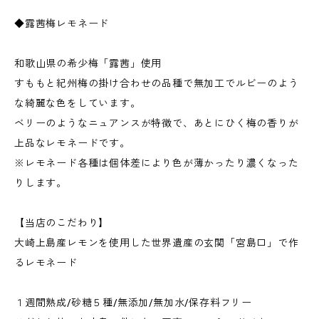
◆露茜梅レモネード
和歌山県の希少梅「露茜」使用
すももと紀州梅の掛け合わせの品種で無加工でルビーのよう
な綺麗な色をしています。
ベリーのようなニュアンスが特徴で、あとにひく梅の香りが
上品なレモネードです。
※レモネード各種は個体差により色が薄かったり濃くなった
りします。
【当店のこだわり】
大崎上島産レモンを使用した世界遺産の玄関「宮島口」で作
るレモネード
１週間熟成/砂糖５種/無添加/無加水/保存料フリー