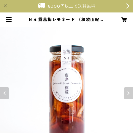
8000円以上で送料無料
N.4 露茜梅レモネード （和歌山紀州
の希少梅） | 【廣島檸檬】瀬戸内ク
ラフトレモネード〜広島・宮島口〜