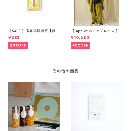
【SALE!】廣島檸檬緑茶【緑茶
【 Aphlotus / アプロタス 】
レモネードパウダー】2包入り
ヴィンテージライク アトリエ
¥288
¥10,680
コート グリーン 送料無料
20%OFF
40%OFF
その他の商品