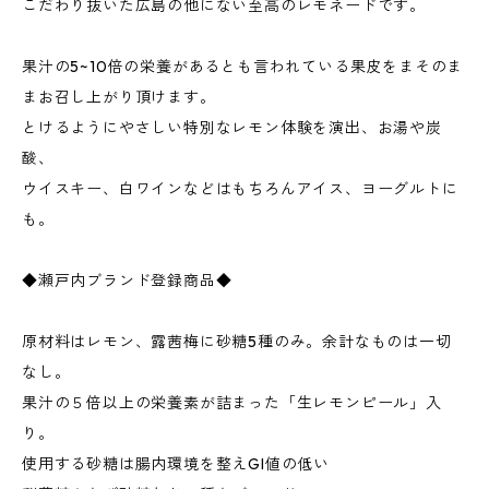
こだわり抜いた広島の他にない至高のレモネードです。
果汁の5~10倍の栄養があるとも言われている果皮をまそのま
まお召し上がり頂けます。
とけるようにやさしい特別なレモン体験を演出、お湯や炭
酸、
ウイスキー、白ワインなどはもちろんアイス、ヨーグルトに
も。
◆瀬戸内ブランド登録商品◆
原材料はレモン、露茜梅に砂糖5種のみ。余計なものは一切
なし。
果汁の５倍以上の栄養素が詰まった「生レモンピール」入
り。
使用する砂糖は腸内環境を整えGI値の低い