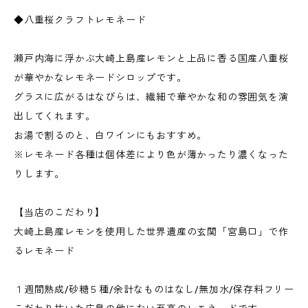
◆八重桜クラフトレモネード
瀬戸内海に浮かぶ大崎上島産レモンと上品に香る国産八重桜
が華やかなレモネードシロップです。
グラスに広がるはなびらは、繊細で華やかな和の雰囲気を演
出してくれます。
お湯で割るのと、白ワインにもおすすめ。
※レモネード各種は個体差により色が薄かったり濃くなった
りします。
【当店のこだわり】
大崎上島産レモンを使用した世界遺産の玄関「宮島口」で作
るレモネード
１週間熟成/砂糖５種/余計なものはなし/無加水/保存料フリー