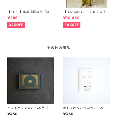
【SALE!】廣島檸檬緑茶【緑茶
【 Aphlotus / アプロタス 】
レモネードパウダー】2包入り
ヴィンテージライク アトリエ
¥288
¥10,680
コート グリーン 送料無料
20%OFF
40%OFF
その他の商品
ギフトボックス2、3本用【箱
おしゃれなどうぶつレモネー
のみ】
ド 〜みやじまのシカ〜【ジ
¥450
¥360
ンジャーレモネードパウダ