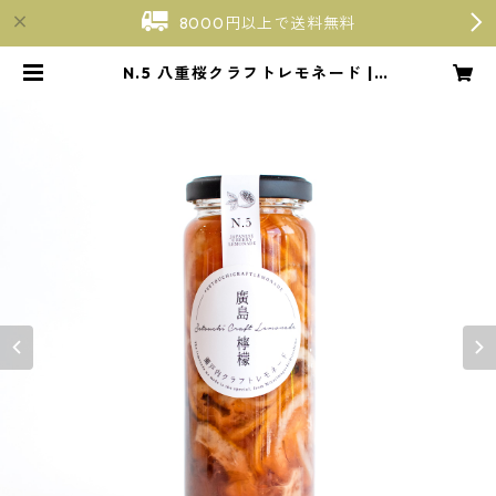
8000円以上で送料無料
N.5 八重桜クラフトレモネード |
【廣島檸檬】瀬戸内クラフトレモネ
ード〜広島・宮島口〜