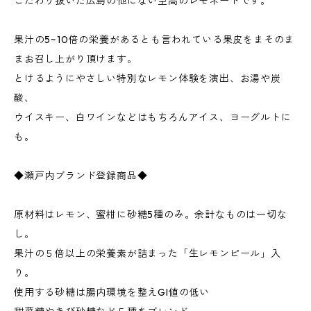
こだわり抜いた広島の他にない至高のレモネードです。
果汁の5~10倍の栄養があるとも言われている果皮をまそのま
まお召し上がり頂けます。
とけるようにやさしい特別なレモン体験を演出、お湯や炭
酸、
ウイスキー、白ワインなどはもちろんアイス、ヨーグルトに
も。
◆瀬戸内ブランド登録商品◆
原材料はレモン、蜜柑に砂糖5種のみ。余計なものは一切な
し。
果汁の５倍以上の栄養素が詰まった「生レモンピール」入
り。
使用する砂糖は腸内環境を整えGI値の低い