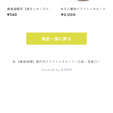
廣島檸檬茶【焼きレモン入り
N.5 八重桜クラフトレモネード
レモネードパウダー】2包入り
¥360
¥2,000
商品一覧に戻る
© 【廣島檸檬】瀬戸内クラフトレモネード〜広島・宮島口〜
Powered by