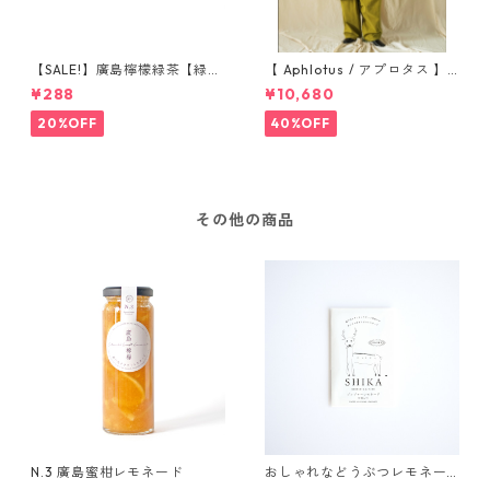
【SALE!】廣島檸檬緑茶【緑茶
【 Aphlotus / アプロタス 】
レモネードパウダー】2包入り
ヴィンテージライク アトリエ
¥288
¥10,680
コート グリーン 送料無料
20%OFF
40%OFF
その他の商品
N.3 廣島蜜柑レモネード
おしゃれなどうぶつレモネー
ド 〜みやじまのシカ〜【ジ