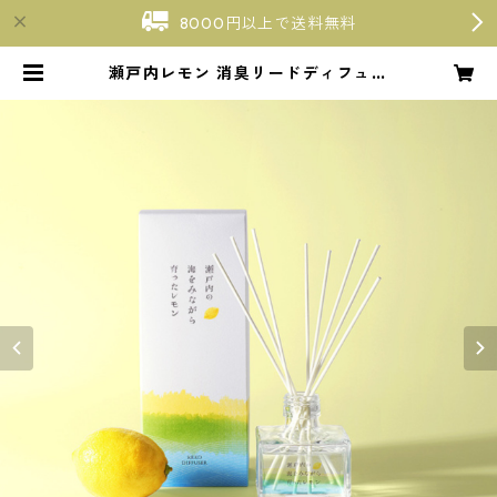
8000円以上で送料無料
瀬戸内レモン 消臭リードディフュー
ザー 120mL | 【廣島檸檬】瀬戸内
クラフトレモネード〜広島・宮島
口〜