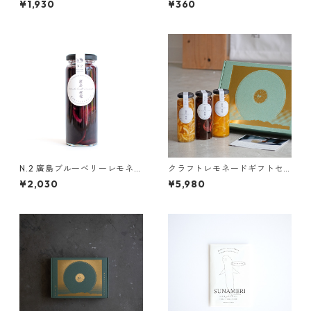
¥1,930
¥360
ンジャーレモネードパウダ
ー】2包入り
N.2 廣島ブルーベリーレモネー
クラフトレモネードギフトセ
ド
ット【島の果実3種セット】
¥2,030
¥5,980