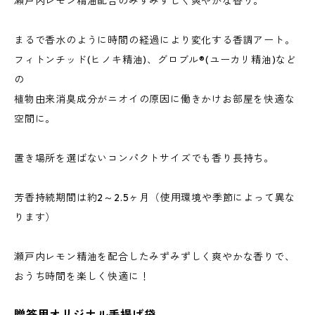
瀬戸内レモン精油配合のみずみずしく爽やかな香り。
まるで香水のように時間の経過により変化する香調アート。
フィトンチッド(ヒノキ精油)、グロブル®(ユーカリ精油)など
の
植物由来消臭成分がニオイの原因に働きかけお部屋を快適な
空間に。
置き場所を選ばないコンパクトサイズでも香り長持ち。
芳香持続期間は約2～2.5ヶ月（使用環境や季節によって異な
ります）
瀬戸内レモン精油を配合したみずみずしく爽やかな香りで、
おうち時間を楽しく快適に！
贈答用オリジナル手提げ袋