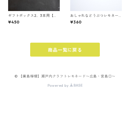
ギフトボックス2、3本用【箱
おしゃれなどうぶつレモネー
のみ】
ド 〜スナメリ〜【広島レモ
¥450
¥360
ネードパウダー】2包入り
商品一覧に戻る
© 【廣島檸檬】瀬戸内クラフトレモネード〜広島・宮島口〜
Powered by