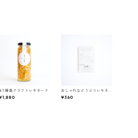
N.1 廣島クラフトレモネード
おしゃれなどうぶつレモネ
ード 〜アビ〜【ほうじ茶
¥1,880
¥360
もみじレモネードパウダ
ー】2包入り