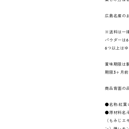
広島名産の
※送料は一
パウダーは6
6つ以上は
賞味期限は
期限3ヶ月
商品背面の
●名称:紅葉
●原材料名:
（もみじエ
ン）焼レモ