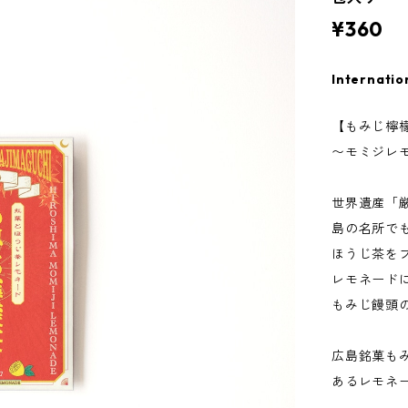
¥360
Internatio
【もみじ檸
〜モミジレ
世界遺産「
島の名所で
ほうじ茶を
レモネード
もみじ饅頭
広島銘菓も
あるレモネ