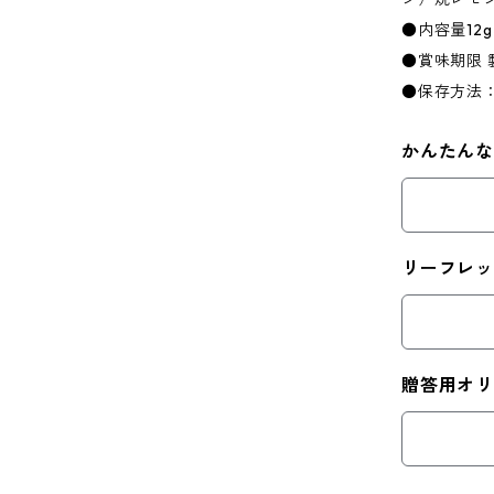
●内容量12g
●賞味期限 
●保存方法
かんたん
リーフレッ
贈答用オ