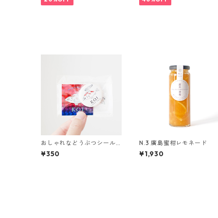
おしゃれなどうぶつシール
N.3 廣島蜜柑レモネード
バッジセット 【どうぶつ
¥350
¥1,930
が選べる！】