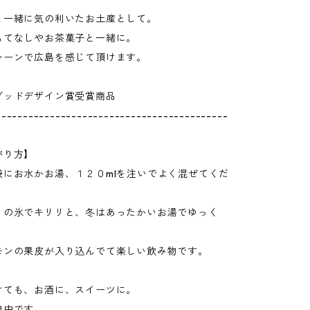
と一緒に気の利いたお土産として。
もてなしやお茶菓子と一緒に。
シーンで広島を感じて頂けます。
グッドデザイン賞受賞商品
-------------------------------------------
がり方】
袋にお水かお湯、１２０mlを注いでよく混ぜてくだ
りの氷でキリリと、冬はあったかいお湯でゆっく
モンの果皮が入り込んでて楽しい飲み物です。
けても、お酒に、スイーツに。
自由です。