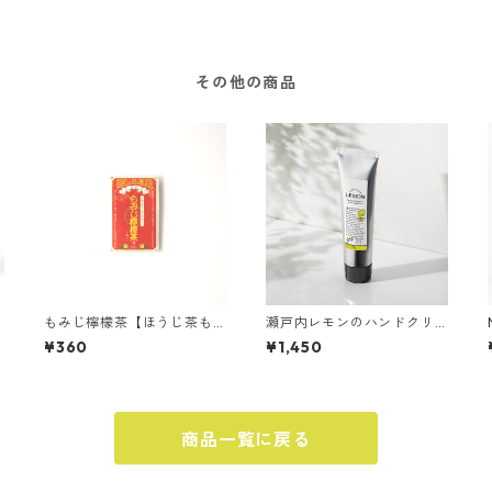
その他の商品
もみじ檸檬茶【ほうじ茶も
瀬戸内レモンのハンドクリ
みじレモネードパウダー】2
ーム 75g
¥360
¥1,450
包入り
商品一覧に戻る