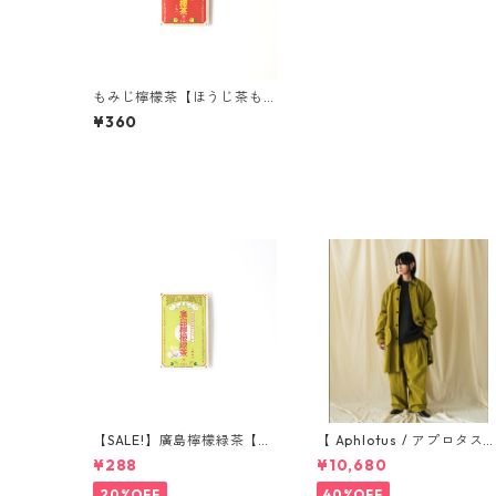
もみじ檸檬茶【ほうじ茶も
みじレモネードパウダー】2
¥360
包入り
【SALE!】廣島檸檬緑茶【緑
【 Aphlotus / アプロタス
茶レモネードパウダー】2包
】ヴィンテージライク アト
¥288
¥10,680
入り
リエコート グリーン 送
料無料
20%OFF
40%OFF