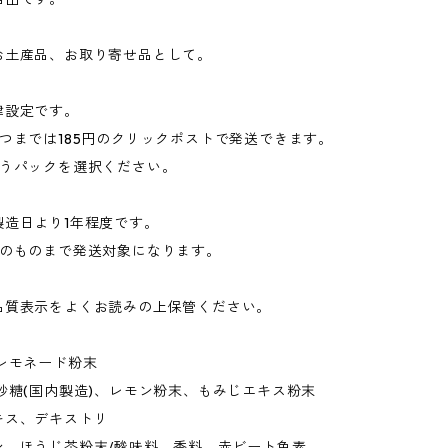
お土産品、お取り寄せ品として。
律設定です。
つまでは185円のクリックポストで発送できます。
ゆうパックを選択ください。
製造日より1年程度です。
前のものまで発送対象になります。
品質表示をよくお読みの上保管ください。
レモネード粉末
砂糖(国内製造)、レモン粉末、もみじエキス粉末
キス、デキストリ
ン、ほうじ茶粉末/酸味料、香料、赤ビート色素