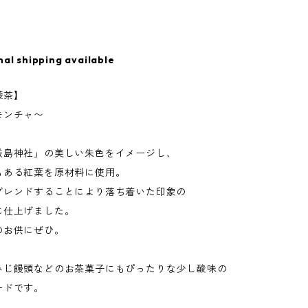
nal shipping available
檬茶】
モンチャ〜
厳島神社」の美しい朱色をイメージし、
もある紅葉を原材料に使用。
ブレンドすることにより落ち着いた印象の
に仕上げました。
のお供にぜひ。
みじ饅頭などのお茶菓子にもぴったりな少し酸味の
ードです。