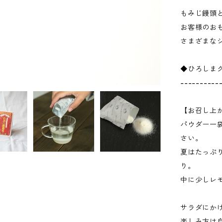
もみじ饅頭
お客様のお
さまざまな
◆ひろしま
----------
【お召し上
パウダー一
さい。
夏はたっぷ
り。
中に少しレ
サラダにか
楽しみ方は