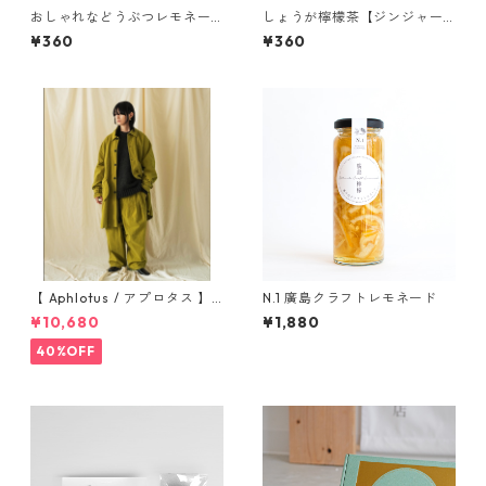
おしゃれなどうぶつレモネー
しょうが檸檬茶【ジンジャー
ド 〜スナメリ〜【広島レモ
レモネードパウダー】2包入り
¥360
¥360
ネードパウダー】2包入り
【 Aphlotus / アプロタス 】
N.1 廣島クラフトレモネード
ヴィンテージライク アトリエ
¥10,680
¥1,880
コート グリーン 送料無料
40%OFF