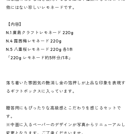
他にはない珍しいレモネードです。
【内容】
N.1 廣島クラフトレモネード 220g
N.4 露茜梅レモネード 220g
N.5 八重桜レモネード 220g 各1本
「220g レモネード約5杯分/1本」
落ち着いた雰囲気の艶消し金の箔押しが上品な印象を表現す
るギフトボックスに入っています。
贈答用にもぴったりな高級感とこだわりを感じるセットで
す。
※中面に入るペーパーのデザインが写真からリニューアルし
変更となります。ご了承くださいませ。