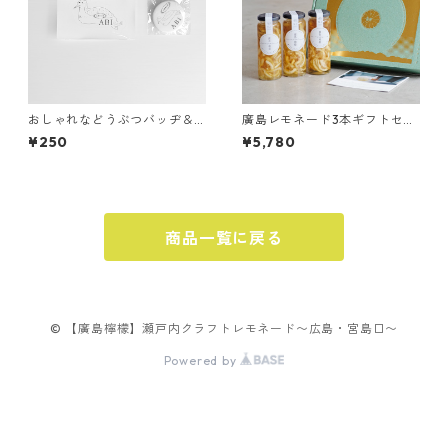
おしゃれなどうぶつバッヂ＆
廣島レモネード3本ギフトセッ
シール 選べる4種
ト
¥250
¥5,780
商品一覧に戻る
© 【廣島檸檬】瀬戸内クラフトレモネード〜広島・宮島口〜
Powered by