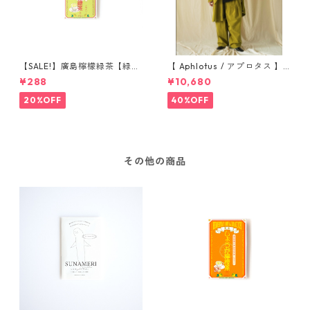
【SALE!】廣島檸檬緑茶【緑茶
【 Aphlotus / アプロタス 】
レモネードパウダー】2包入り
ヴィンテージライク アトリエ
¥288
¥10,680
コート グリーン 送料無料
20%OFF
40%OFF
その他の商品